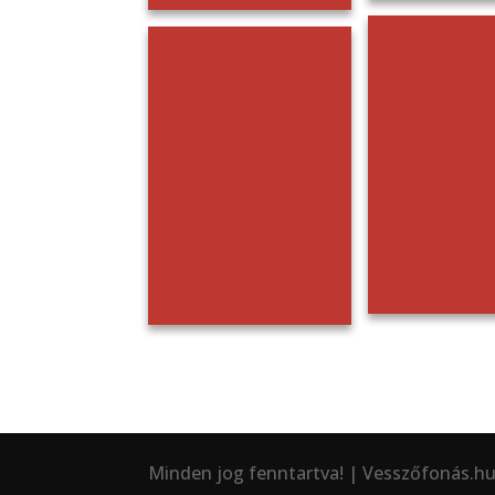
Minden jog fenntartva! | Vesszőfonás.hu