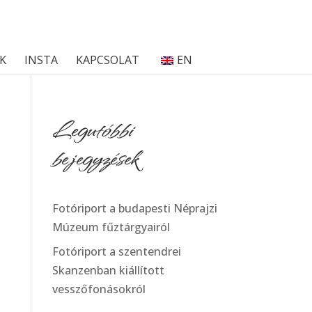
K
INSTA
KAPCSOLAT
EN
Legutóbbi
bejegyzések
Fotóriport a budapesti Néprajzi
Múzeum fűztárgyairól
Fotóriport a szentendrei
Skanzenban kiállított
vesszőfonásokról