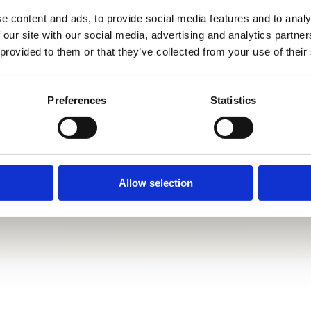
ofonas.hu
e content and ads, to provide social media features and to analy
 our site with our social media, advertising and analytics partn
Telefon
 provided to them or that they’ve collected from your use of their
432 94 19
Cím
Preferences
Statistics
arország
évízgyörk
Allow selection