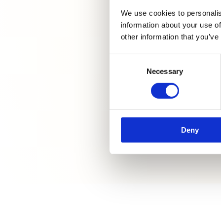
Ha kapcsolatba lépnél
nora@vessz
We use cookies to personalis
velem, örömmel várom
information about your use of
megkeresésedet az alábbi
other information that you’ve
+36 70 
elérhetőségeken!
Consent
Necessary
Selection
Magy
2192 H
Deny