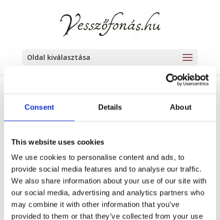
Oldal kiválasztása
Magor-Dak Fűzbútor
Consent
Details
About
márc 18, 2024
|
Nincsenek hozzászólások
This website uses cookies
We use cookies to personalise content and ads, to
provide social media features and to analyse our traffic.
No Images.
We also share information about your use of our site with
Please upload images in images manager
our social media, advertising and analytics partners who
section. Click on Manage Images button on
may combine it with other information that you’ve
the right side of the gallery settings.
provided to them or that they’ve collected from your use