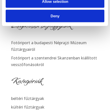
Allow selection
egyéb...
Deny
Legutóbbi bejegyzések
Fotóriport a budapesti Néprajzi Múzeum
fűztárgyairól
Fotóriport a szentendrei Skanzenban kiállított
vesszőfonásokról
Kategóriák
beltéri fűztárgyak
kültéri fűztárgyak