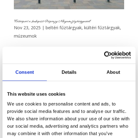
Fotóriport a budapesti Néprajzi Múzeum fűztárgyairól
Nov 23, 2025
|
beltéri fűztárgyak
,
kültéri fűztárgyak
,
múzeumok
Mióta a Néprajzi Múzeum elköltözött korábbi
helyéről, nem jártam még az új épületben.
2025 októberében kifejezetten a fűztárgyak
Consent
Details
About
miatt kerítettem sort a látogatásra. A modern
épület kívülről és belülről is lenyűgöző, igazi
XXI. századi interaktív tudásközpont, méltán...
This website uses cookies
We use cookies to personalise content and ads, to
provide social media features and to analyse our traffic.
We also share information about your use of our site with
our social media, advertising and analytics partners who
may combine it with other information that you’ve