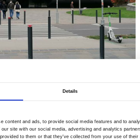
rajzi Múzeum fűztárgyairól
Details
rgyak
,
múzeumok
ábbi helyéről, nem jártam még az új épületben. 2025
att kerítettem sort a látogatásra. A modern épület
e content and ads, to provide social media features and to analy
I. századi interaktív tudásközpont, méltán...
 our site with our social media, advertising and analytics partn
 provided to them or that they’ve collected from your use of their