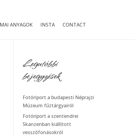
MAI ANYAGOK
INSTA
CONTACT
Legutóbbi
bejegyzések
Fotóriport a budapesti Néprajzi
Múzeum fűztárgyairól
Fotóriport a szentendrei
Skanzenban kiállított
vesszőfonásokról