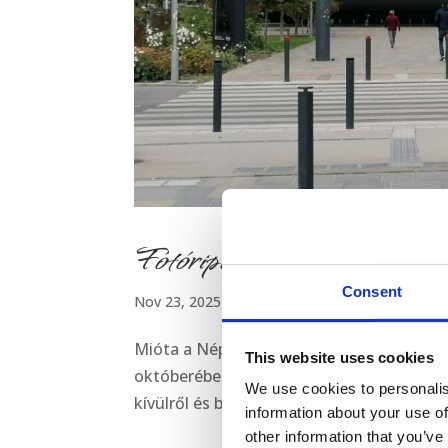
Fotóriport a budapesti Nép
Consent
Nov 23, 2025
|
beltéri fűztárgyak
,
kültéri fűztá
Mióta a Néprajzi Múzeum elköltözött kor
This website uses cookies
októberében kifejezetten a fűztárgyak mi
We use cookies to personalis
kívülről és belülről is lenyűgöző, igazi XX
information about your use of
other information that you’ve